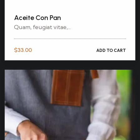
Aceite Con Pan
Quam, feugiat vitae,...
$
33.00
ADD TO CART