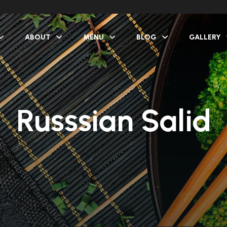
ABOUT
MENU
BLOG
GALLERY
Russsian Salid