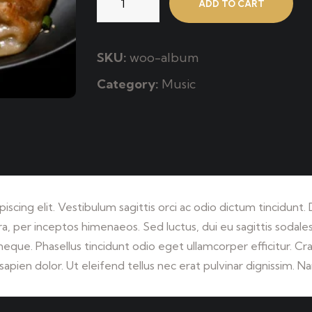
ADD TO CART
SKU:
woo-album
Category:
Music
scing elit. Vestibulum sagittis orci ac odio dictum tincidunt.
, per inceptos himenaeos. Sed luctus, dui eu sagittis sodales,
ue. Phasellus tincidunt odio eget ullamcorper efficitur. Cra
sapien dolor. Ut eleifend tellus nec erat pulvinar dignissim.