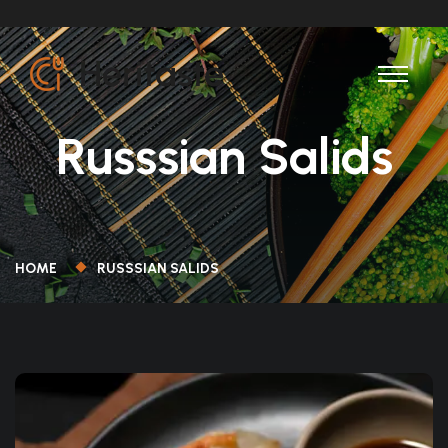
Russsian Salids
HOME
RUSSSIAN SALIDS