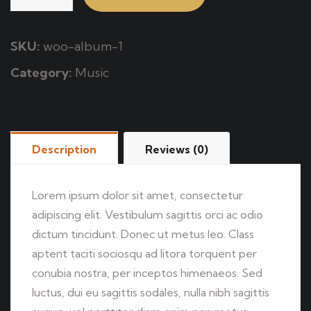
SKU:
woo-album-1
Category:
Music
Description
Reviews (0)
Lorem ipsum dolor sit amet, consectetur
adipiscing elit. Vestibulum sagittis orci ac odio
dictum tincidunt. Donec ut metus leo. Class
aptent taciti sociosqu ad litora torquent per
conubia nostra, per inceptos himenaeos. Sed
luctus, dui eu sagittis sodales, nulla nibh sagittis